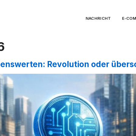
NACHRICHT
E-CO
6
enswerten: Revolution oder übers